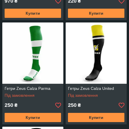
970
220
₴
₴
Купити
Купити
Гетри Zeus Calza Parma
Гетры Zeus Calza United
Під замовлення
Під замовлення
250
250
₴
₴
Купити
Купити