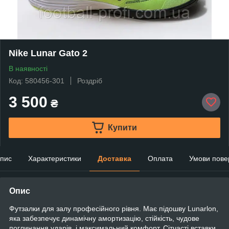
Nike Lunar Gato 2
В наявності
Код: 580456-301
Роздріб
3 500
₴
Купити
пис
Характеристики
Доставка
Оплата
Умови пове
Опис
Футзалки для залу професійного рівня. Має підошву Lunarlon,
яка забезпечує динамічну амортизацію, стійкість, чудове
поглинання ударів, і максимальний комфорт. Сітчасті вставки