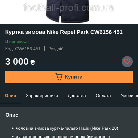
Куртка зимова Nike Repel Park CW6156 451
В наявності
Код: CW6156 451
Роздріб
3 000
₴
Купити
Опис
Характеристики
Доставка
Оплата
Умови п
Опис
чоловіча зимова куртка-пальто Найк (Nike Park 20)
з двосторонньою повнорозмірною блискавкою