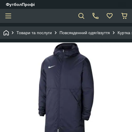
ФутболПрофі
Товари та послуги
Повсякденний одяг/взуття
Куртка