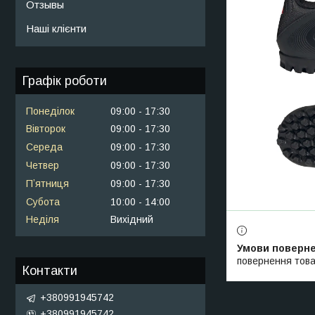
Отзывы
Наші клієнти
Графік роботи
Понеділок
09:00
17:30
Вівторок
09:00
17:30
Середа
09:00
17:30
Четвер
09:00
17:30
Пʼятниця
09:00
17:30
Субота
10:00
14:00
Неділя
Вихідний
повернення това
Контакти
+380991945742
+380991945742