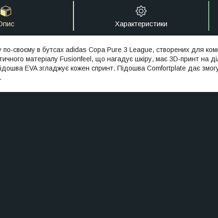
Опис
Характеристики
ру по-своєму в бутсах adidas Copa Pure 3 League, створених для ко
тичного матеріалу Fusionfeel, що нагадує шкіру, має 3D-принт на д
підошва EVA згладжує кожен спринт. Підошва Comfortplate дає змо
.