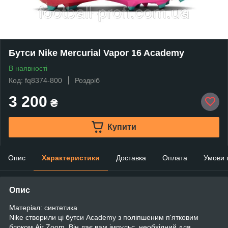
Бутси Nike Mercurial Vapor 16 Academy
В наявності
Код: fq8374-800
Роздріб
3 200
₴
Купити
Опис
Характеристики
Доставка
Оплата
Умови 
Опис
Матеріал: синтетика
Nike створили ці бутси Academy з поліпшеним п'ятковим
блоком Air Zoom. Він дає вам імпульс, необхідний для