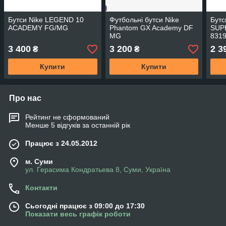
Бутси Nike LEGEND 10
Футбольні бутси Nike
Бут
ACADEMY FG/MG
Phantom GX Academy DF
SUP
MG
831
3 400
3 200
2 3
₴
₴
Купити
Купити
Про нас
Рейтинг не сформований
Менше 5 відгуків за останній рік
Працює з 24.05.2012
м. Суми
ул. Герасима Кондратьева 8, Суми, Україна
Контакти
Сьогодні працює з 09:00 до 17:30
Показати весь графік роботи