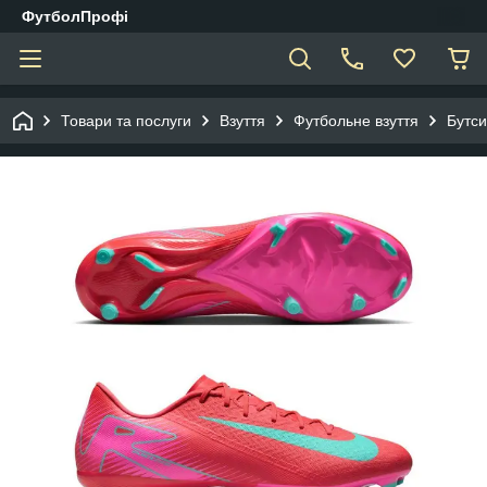
ФутболПрофі
Товари та послуги
Взуття
Футбольне взуття
Бутси