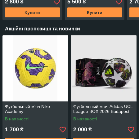
2 800
5 500
2 7
₴
₴
Купити
Купити
Акційні пропозиції та новинки
Футбольный м'яч Nike
Футбольный м'яч Adidas UCL
Academy
League BOX 2026 Budapest
В наявності
В наявності
1 700
2 000
₴
₴