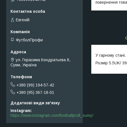
повернення това
Евгеній
ФутболПрофи
У гарному стані.
ул. Герасима Кондратьева 8,
Розмір 5.5UK/ 3
Суми, Україна
+380 (99) 194-57-42
+380 (95) 367-18-01
Instagram
https://www.instagram.com/footballprofi_sumy/