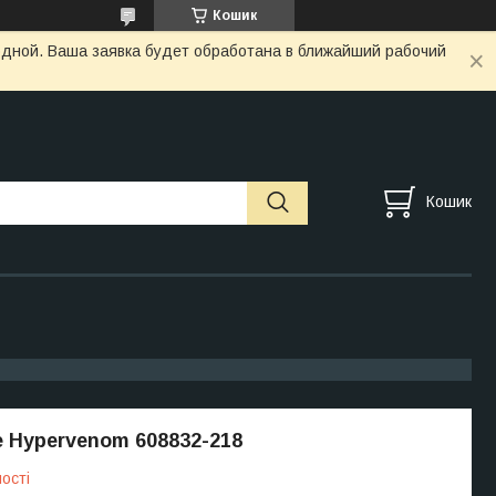
Кошик
одной. Ваша заявка будет обработана в ближайший рабочий
Кошик
e Hypervenom 608832-218
ості